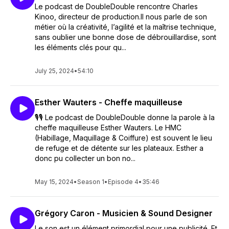
Le podcast de DoubleDouble rencontre Charles
Kinoo, directeur de production.Il nous parle de son
métier où la créativité, l’agilité et la maîtrise technique,
sans oublier une bonne dose de débrouillardise, sont
les éléments clés pour qu...
July 25, 2024
•
54:10
Esther Wauters - Cheffe maquilleuse
🎙️🎙️ Le podcast de DoubleDouble donne la parole à la
cheffe maquilleuse Esther Wauters. Le HMC
(Habillage, Maquillage & Coiffure) est souvent le lieu
de refuge et de détente sur les plateaux. Esther a
donc pu collecter un bon no...
May 15, 2024
•
Season 1
•
Episode 4
•
35:46
Grégory Caron - Musicien & Sound Designer
Le son est un élément primordial pour une publicité. Et