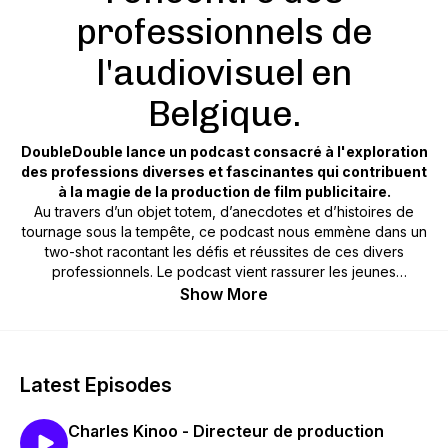
professionnels de
l'audiovisuel en
Belgique.
DoubleDouble lance un podcast consacré à l'exploration
des professions diverses et fascinantes qui contribuent
à la magie de la production de film publicitaire.
Au travers d’un objet totem, d’anecdotes et d’histoires de
tournage sous la tempête, ce podcast nous emmène dans un
two-shot racontant les défis et réussites de ces divers
professionnels. Le podcast vient rassurer les jeunes
cinéastes, fait rire les professionnels et fait rêver tous ceux
Show More
qui s'intéressent au monde de l’audiovisuel.
Des réalisateurs et producteurs aux directeurs de la
photographie, en passant par les électriciens, les monteurs,
Latest Episodes
les sound designers, les stylistes et bien d'autres encore.
Chaque épisode se penche sur les subtilités des différentes
Charles Kinoo - Directeur de production
professions de la production de film de pub.